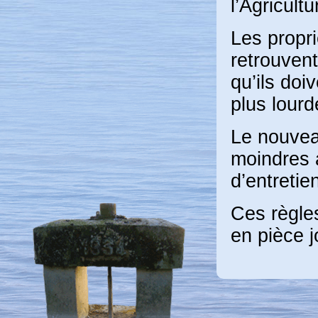
l’Agricultu
Les propri
retrouven
qu’ils doi
plus lourd
Le nouvea
moindres a
d’entretie
Ces règles
en pièce j