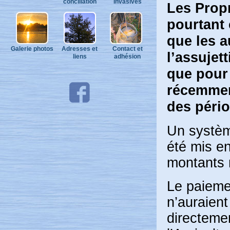
conciliation
invasives
Les Propr
pourtant
que les a
Galerie photos
Adresses et
Contact et
l’assujet
liens
adhésion
que pour 
récemmen
des pério
Un systèm
été mis en
montants r
Le paieme
n’auraient
directeme